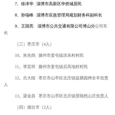
7、徐泽华 淄博市高新区华侨城居民
8、孙瑞峰 淄博市应急管理局规划财务科副科长
9、王国亮 淄博市公共交通有限公司博山分
公司车
长
（三）枣庄市（4人）
10
、
朱先鸽 滕州市姜屯镇洪东村村民
11
、
李宏祥 滕州市姜屯镇后高地村村民
12
、
吕大陆 枣庄市山亭区北庄镇益膳园烤全羊负责
人
13
、
梁金昌 枣庄市山亭区北庄镇景颐然山庄负责人
（四）烟台市（2人）