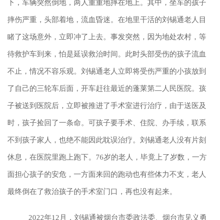
下，车辆突然倒地，两人重重地摔在地上。其中，坐车的孩子
摔伤严重，头部着地，流血昏迷。在地里干活的刘锡通老人目
睹了这场意外，立即冲了上去。事发突然，因为地处农村，等
待救护车到来，怕是延误救治时间。此时头部受伤的孩子流血
不止，情况不容乐观。刘锡通老人立即将受伤严重的小孩放到
了自己的三轮车后面，开车赶往最近的蓬莱第二人民医院。孩
子被送到医院后，立即被推进了手术室进行治疗，由于送医及
时，孩子捡回了一条命。可孩子要手术、住院、办手续，联系
不到孩子家人，也绝不能因此耽误治疗。刘锡通老人没有片刻
休息，在医院里跑上跑下。76岁的老人，毕竟上了岁数，一方
面担心孩子的安危，一方面来回的跑动也有些体力不支，老人
最终倒在了救治孩子的手术室门口，再也没有起来。
2022年12月，刘锡通被烟台市委政法委、烟台市见义勇