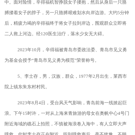
中。面对险情，辛得福机智挣脱女子搂抱，然后从身后一只胳
膊搂着女子的脖子，另一只胳膊艰难划水向岸边游。大约5分钟
后，精疲力竭的辛得福终于将女子拉到岸边，围观群众立即将
二人救上河边。经120医生治疗，落水少女无大碍。
2023年10月，辛得福被青岛市委政法委、青岛市见义勇
为基金会授予“青岛市见义勇为模范”荣誉称号。
5、李士存，男，汉族，群众，1977年2月出生，莱西市
院上镇东朱东村村民。
2023年8月4日，受台风天气影响，青岛前海一线掀起巨
浪。下午15时许，一对从上海来青旅游的母女在奥帆中心4号门
附近海域的礁石上拍照，不慎被海浪卷入海中，有人立即大声
呼救。此时李士存正在附近，听到呼救声后，毫不犹豫，不顾