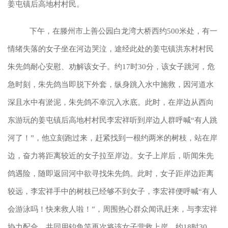
姜屯镇后高地村村民。
下午，在滕州市上善公园白龙湾大桥西约500米处，有一
情绪失落的女子坐在河边哭泣，途经此处的姜屯镇洪东村村民
朱先鸽耐心安慰、劝解该女子。约17时30分，该女子跳河，危
急时刻，朱先鸽当即脱下外套，纵身跳入水中施救，因河道水
深且水中有淤泥，朱先鸽不幸沉入水底。此时，在岸边从西向
东游玩的姜屯镇后高地村村民李宏祥听到岸边人群呼喊“有人跳
河了！”，他立刻跑过来，赶紧找到一根约两米的树枝，站在岸
边，奋力将距离较近的女子拉至岸边。女子上岸后，听闻朱先
鸽遇险，随即返回河中欲寻找朱先鸽。此时，女子距岸边距离
较远，李宏祥手中的树枝已经够不到女子，李宏祥便呼喊“有人
会游泳吗！快来救人啦！”，周围热心群众闻讯赶来，与李宏祥
协力配合，共同用钓鱼竿再次将该女子营救上岸。约18时30