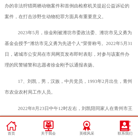
办的非法狩猎两栖动物案件和首例由检察机关提起公益诉讼的
案件，在打击涉野生动物犯罪方面具有重要意义。
2023年5月，徐金刚被潍坊市委政法委、潍坊市见义勇为
基金会授予“潍坊市见义勇为先进个人”荣誉称号。2022年5月31
日，诸城市公安局在市局网页发布即时表彰，对参与该案件办
理的民警辅警和志愿者徐金刚予以通报表扬。
17、刘凯，男，汉族，中共党员，1993年2月出生，青州
市农业农村局工作人员。
2022年8月23日中午12时左右，刘凯陪同家人在青州市王
坟镇插旗山风景区游玩途中，听到从河岸边传来“有人落水”的
呼救声。刘凯赶紧跑了过去，经询问，得知是一个小女孩独自
首页
关于我会
英模风采
联系我们