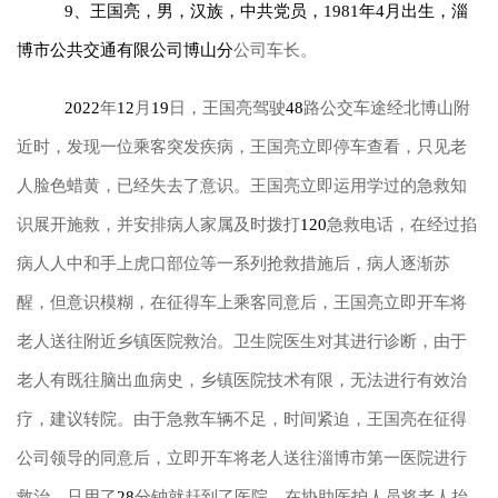
9、王国亮，男，汉族，中共党员，1981年4月出生，淄
博市公共交通有限公司博山分
公司车长。
2022
年
12
月
19
日，王国亮驾驶
48
路公交车途经北博山附
近时，发现一位乘客突发疾病，王国亮立即停车查看，只见老
人脸色蜡黄，已经失去了意识。王国亮立即运用学过的急救知
识展开施救，并安排病人家属及时拨打
120
急救电话，在经过掐
病人人中和手上虎口部位等一系列抢救措施后，病人逐渐苏
醒，但意识模糊，在征得车上乘客同意后，王国亮立即开车将
老人送往附近乡镇医院救治。卫生院医生对其进行诊断，由于
老人有既往脑出血病史，乡镇医院技术有限，无法进行有效治
疗，建议转院。由于急救车辆不足，时间紧迫，王国亮在征得
公司领导的同意后，立即开车将老人送往淄博市第一医院进行
救治，只用了
28
分钟就赶到了医院，在协助医护人员将老人抬