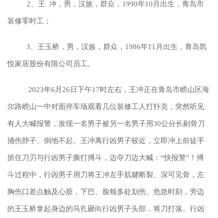
2、王 冲，男，汉族，群众，1990年10月出生，青岛市
装修零时工；
3、王玉桥，男，汉族，群众，1986年11月出生，青岛凯
悦家居股份有限公司员工。
2023年6月26日下午17时左右，王冲正在青岛市崂山区海
尔路崂山一中对面停车场观看几位装修工人打扑克，突然听见
有人大喊报警，发现一名男子被另一名男子用30公分长剔骨刀
捅伤脖子、倒地不起。王冲离行凶男子较近，立即冲上前徒手
抓住刀刃与行凶男子撕打搏斗，边夺刀边大喊：“快报警”！搏
斗过程中，行凶男子用刀将王冲左手肌腱断裂、深可见骨，左
胸伤口差点触及心脏，下巴、脸颊多处划伤。危急时刻，旁边
的王玉桥拿起身边的马扎砸向行凶男子头部，将刀打落。行凶