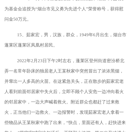
为基金会追授为“烟台市见义勇为先进个人”荣誉称号，获得慰
问金50万元。
15、茹家宏，男，汉族，群众，1949年6月出生，烟台市
蓬莱区蓬莱区凤凰村居民。
2022年2月23日下午2时左右，蓬莱区登州街道密汾桥北
弄一名常年卧床的独居老人王某秋家中突然冒出了浓浓黑烟，
并窜出一人多高的火苗。在这紧急关头，正在散步的茹家宏老
人看到前面邻居家中失火后，立即不顾个人安危一边冲向着火
的邻居家中，一边大声喊着救火。附近群众也都赶了过来救
火，正当他们一边救火、一边报警时，发现茹家宏老人拿着一
些物品从王某秋家中跑了出来，“快点，里面还有人，赶快进来