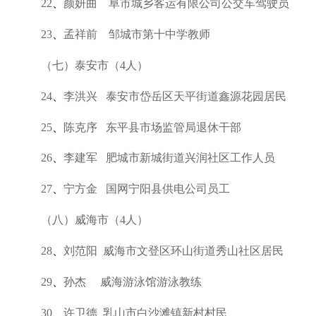
22
、
颜妍曲 阜市城乡客运有限公司公交车驾驶员
23
、
孟祥前 邹城市第十中学教师
（七）泰安市（4人）
24
、
李洪兴 泰安市岱岳区天平街道鑫源花园居民
25
、
陈克序 东平县市场监管局退休干部
26
、
李建军 肥城市新城街道兴润社区工作人员
27
、
宁方金 国网宁阳县供电公司员工
（八）威海市（4人）
28
、
刘范阳 威海市文登区环山街道秀山社区居民
29
、
孙杰 威海游泳馆游泳教练
30
、
许卫德 乳山市白沙滩镇新村村民