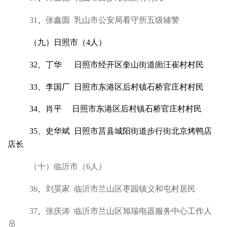
31
、
张鑫圆 乳山市公安局看守所五级辅警
（九）日照市（4人）
32、丁华 日照市经开区奎山街道崮汪崔村村民
33、李国厂 日照市东港区后村镇石桥官庄村村民
34、肖平 日照市东港区后村镇石桥官庄村村民
35、史华斌 日照市莒县城阳街道步行街北京烤鸭店
店长
（十）临沂市（6人）
36
、
刘昊家 临沂市兰山区枣园镇义和屯村居民
37
、
张庆涛 临沂市兰山区旭瑞电器服务中心工作人
员