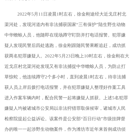
2022年5月11日凌晨1时左右，徐金刚途经大近戈庄村北
渠河处，发现河道内有非法捕获国家“三有保护”陆生野生动物
中华蟾蜍人员，他随即在现场蹲守盯防并打电话报警。犯罪嫌
疑人发现民警后四处逃跑，徐金刚跟随民警果断追赶，成功抓
获两名犯罪嫌疑人。2022年5月23日晚上10时左右，徐金刚在大
近戈庄村北渠河处发现又有非法捕捉中华蟾蜍人员，为防止打
草惊蛇，他连续蹲守2个多小时，直到凌晨1时左右，待非法捕
获人员上岸后拨打电话报警，并在犯罪嫌疑人整理好作案工具
进入作案车辆内时，配合民警一起将嫌疑人抓获。上述5名犯罪
嫌疑人均被诸城市公安局以非法狩猎罪取保候审，诸城市人民
检察院提起公益诉讼。该案件是公安部“百日行动”市级挂牌督
办的唯一一起涉野生动物案件，作为潍坊市近年来首例成功侦