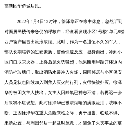
高新区华侨城居民。
2022年4月4日13时许，徐泽华正在家中休息，忽然听到
对面居民楼传来急促的呼救声，经查看发现小区1号楼1单元8楼
西户窗户里冒出滚滚浓烟。此时，作为一名退伍不久的军人，
部队长期培养的过硬素质，使他快速反应，挺身而出，冲到小
区门口取灭火器，上楼后见火势猛烈，他果断用脚踹开楼道内
消防栓玻璃门，取出消防水带冲入火场，周围邻居与小区保安
人员见状也陆续加入到救人灭火的行列，火很快被扑灭。徐泽
华将被困女主人扶出，女主人因缺氧已神志不清，若再迟一会
后果将不堪设想。此时徐泽华已被浓烟呛的满眼流泪，咳嗽不
断。正因徐泽华在重大危险来临之际，勇于担当、临危不惧、
果断处置，与周围邻居一起及时施救，才避免了火灾事故的蔓