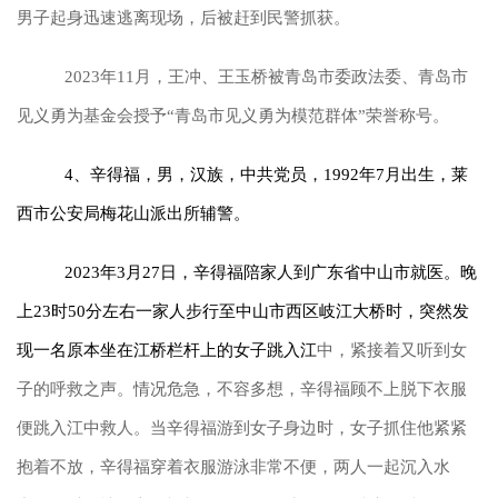
男子起身迅速逃离现场，后被赶到民警抓获。
2023年11月，王冲、王玉桥被青岛市委政法委、青岛市
见义勇为基金会授予“青岛市见义勇为模范群体”荣誉称号。
4、辛得福，男，汉族，中共党员，1992年7月出生，莱
西市公安局梅花山派出所辅警。
2023年3月27日，辛得福陪家人到广东省中山市就医。晚
上23时50分左右一家人步行至中山市西区岐江大桥时，突然发
现一名原本坐在江桥栏杆上的女子跳入江
中，紧接着又听到女
子的呼救之声。情况危急，不容多想，辛得福顾不上脱下衣服
便跳入江中救人。当辛得福游到女子身边时，女子抓住他紧紧
抱着不放，辛得福穿着衣服游泳非常不便，两人一起沉入水