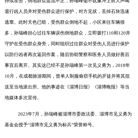
持续攻击，倒地群众血流不止，孙瑞峰毫不犹豫冲上前大声喝
退行凶人员并对受伤群众进行保护，对方见状，丢掉石块迅速
逃窜。此时天色已暗，受伤群众倒地不起，小区来往车辆很
多，孙瑞峰担心过往车辆误伤倒地群众，立即拨打110和120并
守护在受伤群众身旁，同时组织过往群众对受伤人员进行保护
以防行凶者再次返回作案，随后协助警察和医务人员做好善后
事宜后离开。其实这已经不是孙瑞峰第一次见义勇为，2018年
10月，在成都旅游期间，曾单人制服偷窃手机的歹徒并将其扭
送至当地派出所。他的事迹在《淄博日报》《淄博晚报》等当
地媒体多次宣传。
2023年7月，孙瑞峰被淄博市委政法委、淄博市见义勇为
基金会授予“淄博市见义勇为标兵”荣誉称号。