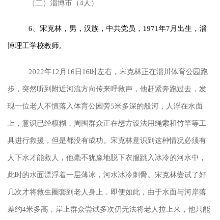
（二）淄博市（4人）
6、宋克林，男，汉族，中共党员，1971年7月出生，淄
博理工学校教师。
2022年12月16日16时左右，宋克林正在淄川体育公园跑
步，突然听到附近河流方向传来呼救声，他赶紧奔跑过去，发
现一位老人不慎落入体育公园旁5米多深的般河，人浮在水面
上，意识已经模糊，周围群众正在想方设法用绳索和竹竿等工
具进行救援，但是都没有成功。宋克林意识到这种情况必须有
人下水才能救人，他毫不犹豫地脱下衣服跳入冰冷的河水中，
此时的水面漂浮着一层薄冰，河水冰冷刺骨。宋克林尝试了好
几次才将救生圈套到老人身上，即便如此，由于水面与河岸落
差约4米多高，岸上群众尝试多次仍无法将老人拉上来，他只能