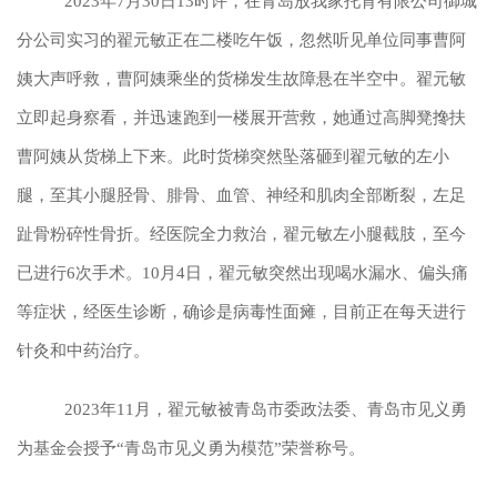
2023年7月30日13时许，在青岛放我家托育有限公司御城
分公司实习的翟元敏正在二楼吃午饭，忽然听见单位同事曹阿
姨大声呼救，曹阿姨乘坐的货梯发生故障悬在半空中。翟元敏
立即起身察看，并迅速跑到一楼展开营救，她通过高脚凳搀扶
曹阿姨从货梯上下来。此时货梯突然坠落砸到翟元敏的左小
腿，至其小腿胫骨、腓骨、血管、神经和肌肉全部断裂，左足
趾骨粉碎性骨折。经医院全力救治，翟元敏左小腿截肢，至今
已进行6次手术。10月4日，翟元敏突然出现喝水漏水、偏头痛
等症状，经医生诊断，确诊是病毒性面瘫，目前正在每天进行
针灸和中药治疗。
2023年11月，翟元敏被青岛市委政法委、青岛市见义勇
为基金会授予“青岛市见义勇为模范”荣誉称号。