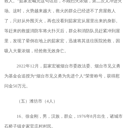
救人。”茹家宏喊完这句话后，不顾烈火浓烟，第二次又冲进火
场。这时，火势越来越大，救火的群众已经进不了房屋救人
了，只好从外围灭火，再也没看到茹家宏从屋里出来的身影。
等赶来的救援消防车将火扑灭后，群众和消防队员赶紧冲到屋
里，发现了晕倒在地上的茹家宏，迅速将其送往医院抢救，因
吸入大量浓烟，经抢救无效身亡。
2022年12月，茹家宏被烟台市委政法委、烟台市见义勇
为基金会追授为“烟台市见义勇为先进个人”荣誉称号，获得慰
问金50万元。
（五）潍坊市（4人）
16、徐金刚，男，汉族，群众，1976年8月出生，诸城市
石桥子镇史家官庄村村民。